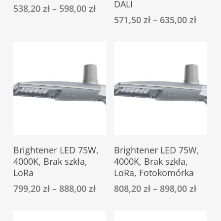
DALI
538,20
zł
–
598,00
zł
wiele
wiele
571,50
zł
–
635,00
zł
wariantów.
wariantów.
Opcje
Opcje
można
można
wybrać
wybrać
na
na
stronie
stronie
produktu
produktu
Ten
Ten
Select Options
Select Options
Brightener LED 75W,
Brightener LED 75W,
produkt
produkt
4000K, Brak szkła,
4000K, Brak szkła,
ma
ma
LoRa
LoRa, Fotokomórka
wiele
wiele
799,20
zł
–
888,00
zł
808,20
zł
–
898,00
zł
wariantów.
wariantów.
Opcje
Opcje
można
można