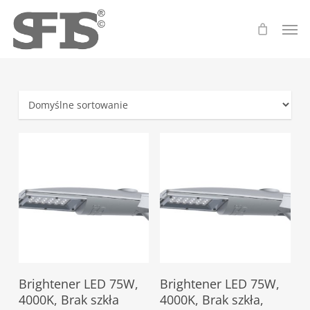
Skip
Men
to
main
content
Ten
Ten
Select Options
Select Options
Brightener LED 75W,
Brightener LED 75W,
produkt
produkt
4000K, Brak szkła
4000K, Brak szkła,
ma
ma