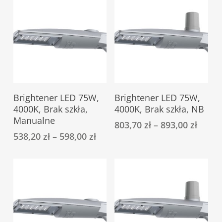
wybrać
wybrać
na
na
stronie
stronie
produktu
produktu
Ten
Ten
Select Options
Select Options
Brightener LED 75W,
Brightener LED 75W,
produkt
produkt
4000K, Brak szkła,
4000K, Brak szkła, NB
ma
ma
Manualne
803,70
zł
–
893,00
zł
wiele
wiele
538,20
zł
–
598,00
zł
wariantów.
wariantów.
Opcje
Opcje
można
można
wybrać
wybrać
na
na
stronie
stronie
produktu
produktu