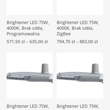
Ten
Ten
Select Options
Select Options
Brightener LED 75W,
Brightener LED 75W,
produkt
produkt
4000K, Brak szkła,
4000K, Brak szkła,
ma
ma
Programowalna
ZigBee
wiele
wiele
571,50
zł
–
635,00
zł
794,70
zł
–
883,00
zł
wariantów.
wariantów.
Opcje
Opcje
można
można
wybrać
wybrać
na
na
stronie
stronie
produktu
produktu
Ten
Ten
Select Options
Select Options
Brightener LED 75W,
Brightener LED 75W,
produkt
produkt