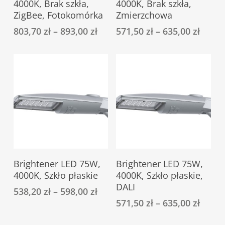
4000K, Brak szkła,
4000K, Brak szkła,
ma
ma
ZigBee, Fotokomórka
Zmierzchowa
wiele
wiele
803,70
zł
–
893,00
zł
571,50
zł
–
635,00
zł
wariantów.
wariantów.
Opcje
Opcje
można
można
wybrać
wybrać
na
na
stronie
stronie
produktu
produktu
Ten
Ten
Select Options
Select Options
Brightener LED 75W,
Brightener LED 75W,
produkt
produkt
4000K, Szkło płaskie
4000K, Szkło płaskie,
ma
ma
DALI
538,20
zł
–
598,00
zł
wiele
wiele
571,50
zł
–
635,00
zł
wariantów.
wariantów.
Opcje
Opcje