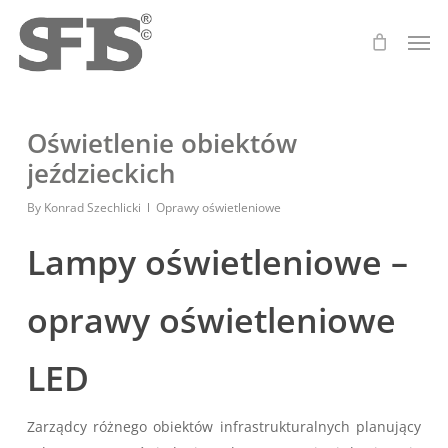
Skip
Men
to
main
content
Oświetlenie obiektów
jeździeckich
By
Konrad Szechlicki
Oprawy oświetleniowe
Lampy oświetleniowe –
oprawy oświetleniowe
LED
Zarządcy różnego obiektów infrastrukturalnych planujący