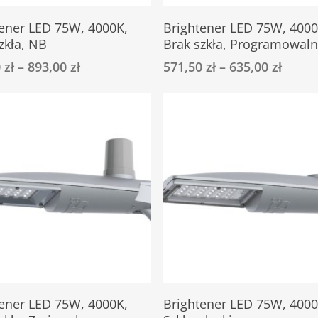
Ten
Select Options
Select Options
tener LED 75W, 4000K,
Brightener LED 75W, 4000
produkt
zkła, NB
Brak szkła, Programowal
ma
0
zł
–
893,00
zł
571,50
zł
–
635,00
zł
wiele
ów.
wariantów.
Opcje
można
wybrać
na
stronie
u
produktu
Ten
Select Options
Select Options
tener LED 75W, 4000K,
Brightener LED 75W, 4000
produkt