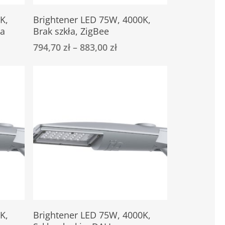
Ten
Select Options
K,
Brightener LED 75W, 4000K,
produkt
na
Brak szkła, ZigBee
ma
794,70
zł
–
883,00
zł
wiele
wariantów.
Opcje
można
wybrać
na
stronie
produktu
Ten
Select Options
K,
Brightener LED 75W, 4000K,
produkt