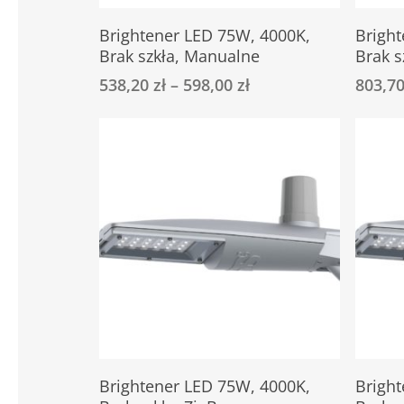
Ten
Ten
Select Options
Brightener LED 75W, 4000K,
Brigh
produkt
produkt
Brak szkła, Manualne
Brak s
ma
ma
538,20
zł
–
598,00
zł
803,7
wiele
wiele
wariantów.
wariant
Opcje
Opcje
można
można
wybrać
wybrać
na
na
stronie
stronie
produktu
produkt
Ten
Ten
Select Options
Brightener LED 75W, 4000K,
Brigh
produkt
produkt