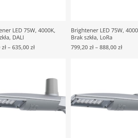
Ten
Select Options
Select Options
tener LED 75W, 4000K,
Brightener LED 75W, 4000
produkt
zkła, DALI
Brak szkła, LoRa
ma
0
zł
–
635,00
zł
799,20
zł
–
888,00
zł
wiele
ów.
wariantów.
Opcje
można
wybrać
na
stronie
u
produktu