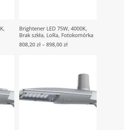
Ten
Select Options
K,
Brightener LED 75W, 4000K,
produkt
Brak szkła, LoRa, Fotokomórka
ma
808,20
zł
–
898,00
zł
wiele
wariantów.
Opcje
można
wybrać
na
stronie
produktu