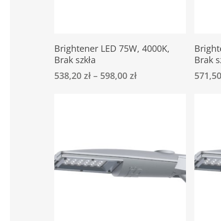
Ten
Ten
Select Options
Brightener LED 75W, 4000K,
Brigh
produkt
produkt
Brak szkła
Brak s
ma
ma
538,20
zł
–
598,00
zł
571,5
wiele
wiele
wariantów.
wariant
Opcje
Opcje
można
można
wybrać
wybrać
na
na
stronie
stronie
produktu
produkt